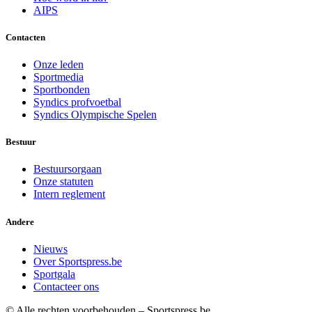
AIPS
Contacten
Onze leden
Sportmedia
Sportbonden
Syndics profvoetbal
Syndics Olympische Spelen
Bestuur
Bestuursorgaan
Onze statuten
Intern reglement
Andere
Nieuws
Over Sportspress.be
Sportgala
Contacteer ons
© Alle rechten voorbehouden – Sportspress.be