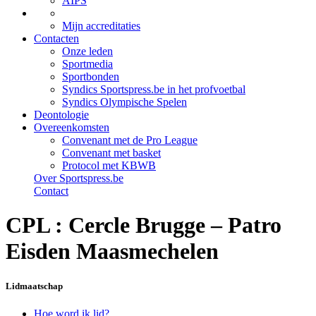
AIPS
Mijn accreditaties
Contacten
Onze leden
Sportmedia
Sportbonden
Syndics Sportspress.be in het profvoetbal
Syndics Olympische Spelen
Deontologie
Overeenkomsten
Convenant met de Pro League
Convenant met basket
Protocol met KBWB
Over Sportspress.be
Contact
CPL : Cercle Brugge – Patro
Eisden Maasmechelen
Lidmaatschap
Hoe word ik lid?