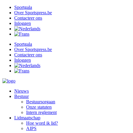
Ga
Sportgala
naar
Over Sportspress.be
de
Contacteer ons
inhoud
Inloggen
Sportgala
Over Sportspress.be
Contacteer ons
Inloggen
Nieuws
Bestuur
Bestuursorgaan
Onze statuten
Intern reglement
Lidmaatschap
Hoe word ik lid?
AIPS