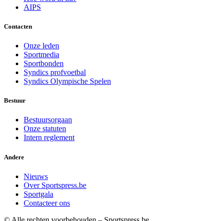
AIPS
Contacten
Onze leden
Sportmedia
Sportbonden
Syndics profvoetbal
Syndics Olympische Spelen
Bestuur
Bestuursorgaan
Onze statuten
Intern reglement
Andere
Nieuws
Over Sportspress.be
Sportgala
Contacteer ons
© Alle rechten voorbehouden – Sportspress.be