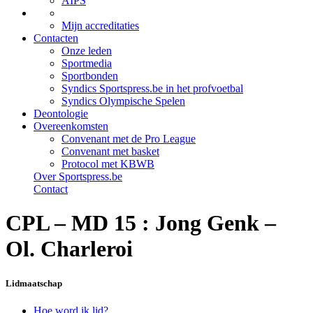
AIPS
Mijn accreditaties
Contacten
Onze leden
Sportmedia
Sportbonden
Syndics Sportspress.be in het profvoetbal
Syndics Olympische Spelen
Deontologie
Overeenkomsten
Convenant met de Pro League
Convenant met basket
Protocol met KBWB
Over Sportspress.be
Contact
CPL – MD 15 : Jong Genk –
Ol. Charleroi
Lidmaatschap
Hoe word ik lid?