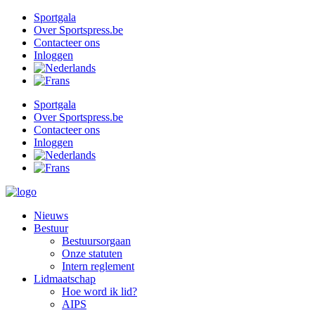
Ga
Sportgala
naar
Over Sportspress.be
de
Contacteer ons
inhoud
Inloggen
Sportgala
Over Sportspress.be
Contacteer ons
Inloggen
Nieuws
Bestuur
Bestuursorgaan
Onze statuten
Intern reglement
Lidmaatschap
Hoe word ik lid?
AIPS