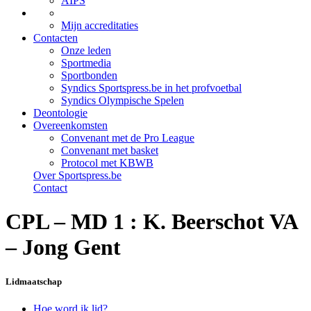
AIPS
Mijn accreditaties
Contacten
Onze leden
Sportmedia
Sportbonden
Syndics Sportspress.be in het profvoetbal
Syndics Olympische Spelen
Deontologie
Overeenkomsten
Convenant met de Pro League
Convenant met basket
Protocol met KBWB
Over Sportspress.be
Contact
CPL – MD 1 : K. Beerschot VA
– Jong Gent
Lidmaatschap
Hoe word ik lid?