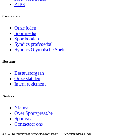
AIPS
Contacten
Onze leden
Sportmedia
Sportbonden
Syndics profvoetbal
Syndics Olympische Spelen
Bestuur
Bestuursorgaan
Onze statuten
Intern reglement
Andere
Nieuws
Over Sportspress.be
Sportgala
Contacteer ons
© Alle rechten voorbehouden – Sportspress.be