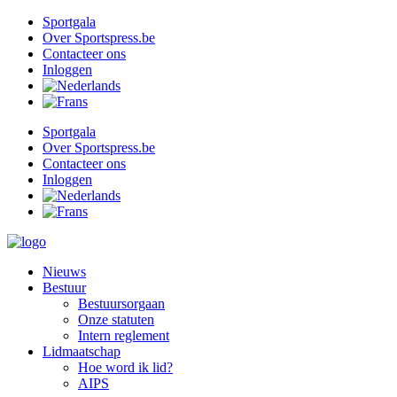
Ga
Sportgala
naar
Over Sportspress.be
de
Contacteer ons
inhoud
Inloggen
Sportgala
Over Sportspress.be
Contacteer ons
Inloggen
Nieuws
Bestuur
Bestuursorgaan
Onze statuten
Intern reglement
Lidmaatschap
Hoe word ik lid?
AIPS