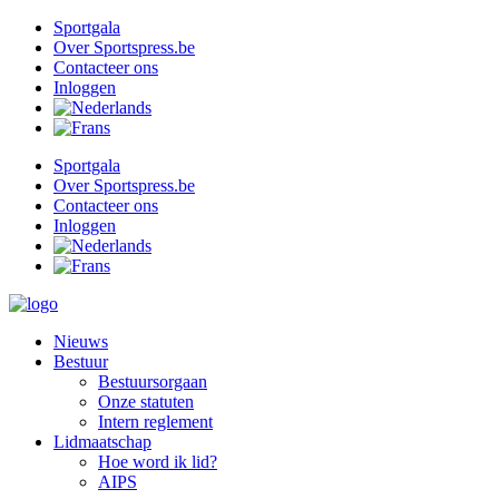
Ga
Sportgala
naar
Over Sportspress.be
de
Contacteer ons
inhoud
Inloggen
Sportgala
Over Sportspress.be
Contacteer ons
Inloggen
Nieuws
Bestuur
Bestuursorgaan
Onze statuten
Intern reglement
Lidmaatschap
Hoe word ik lid?
AIPS