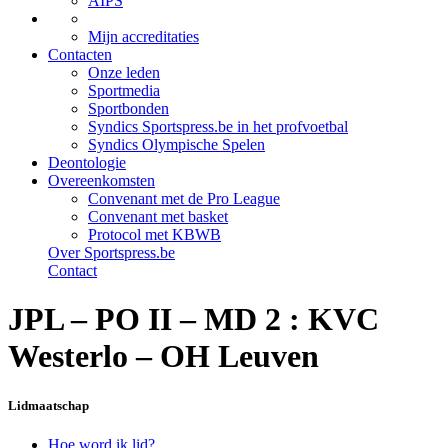
AIPS
Mijn accreditaties
Contacten
Onze leden
Sportmedia
Sportbonden
Syndics Sportspress.be in het profvoetbal
Syndics Olympische Spelen
Deontologie
Overeenkomsten
Convenant met de Pro League
Convenant met basket
Protocol met KBWB
Over Sportspress.be
Contact
JPL – PO II – MD 2 : KVC
Westerlo – OH Leuven
Lidmaatschap
Hoe word ik lid?