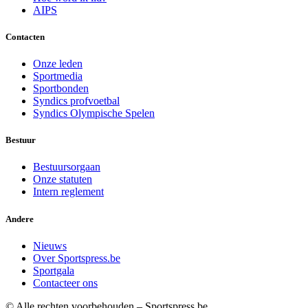
AIPS
Contacten
Onze leden
Sportmedia
Sportbonden
Syndics profvoetbal
Syndics Olympische Spelen
Bestuur
Bestuursorgaan
Onze statuten
Intern reglement
Andere
Nieuws
Over Sportspress.be
Sportgala
Contacteer ons
© Alle rechten voorbehouden – Sportspress.be