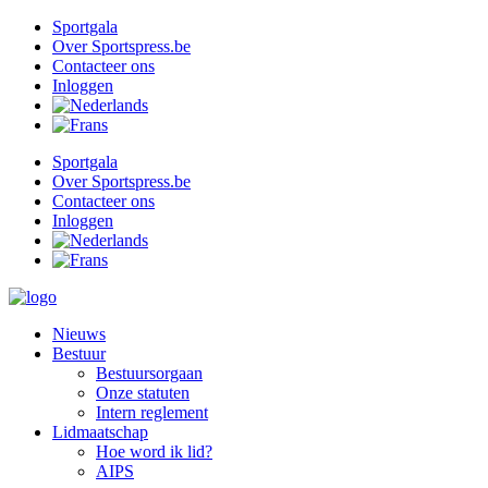
Ga
Sportgala
naar
Over Sportspress.be
de
Contacteer ons
inhoud
Inloggen
Sportgala
Over Sportspress.be
Contacteer ons
Inloggen
Nieuws
Bestuur
Bestuursorgaan
Onze statuten
Intern reglement
Lidmaatschap
Hoe word ik lid?
AIPS