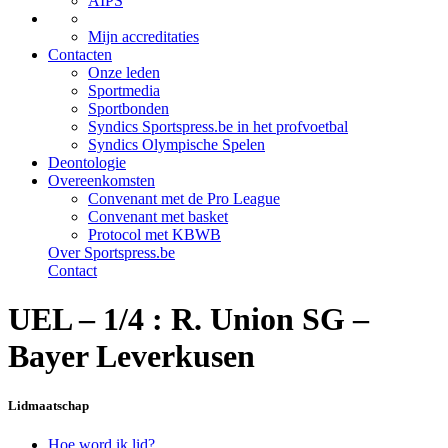
AIPS
Mijn accreditaties
Contacten
Onze leden
Sportmedia
Sportbonden
Syndics Sportspress.be in het profvoetbal
Syndics Olympische Spelen
Deontologie
Overeenkomsten
Convenant met de Pro League
Convenant met basket
Protocol met KBWB
Over Sportspress.be
Contact
UEL – 1/4 : R. Union SG –
Bayer Leverkusen
Lidmaatschap
Hoe word ik lid?