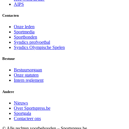
AIPS
Contacten
Onze leden
Sportmedia
Sportbonden
Syndics profvoetbal
Syndics Olympische Spelen
Bestuur
Bestuursorgaan
Onze statuten
Intern reglement
Andere
Nieuws
Over Sportspress.be
Sportgala
Contacteer ons
© Alle rechten voorbehouden – Sportspress.be